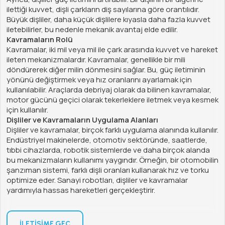
ilettiği kuvvet, dişli çarkların diş sayılarına göre orantılıdır.
Büyük dişliler, daha küçük dişlilere kıyasla daha fazla kuvvet
iletebilirler, bu nedenle mekanik avantaj elde edilir.
Kavramaların Rolü
Kavramalar, iki mil veya mil ile çark arasında kuvvet ve hareket
ileten mekanizmalardır. Kavramalar, genellikle bir mili
döndürerek diğer milin dönmesini sağlar. Bu, güç iletiminin
yönünü değiştirmek veya hız oranlarını ayarlamak için
kullanılabilir. Araçlarda debriyaj olarak da bilinen kavramalar,
motor gücünü geçici olarak tekerleklere iletmek veya kesmek
için kullanılır.
Dişliler ve Kavramaların Uygulama Alanları
Dişliler ve kavramalar, birçok farklı uygulama alanında kullanılır.
Endüstriyel makinelerde, otomotiv sektöründe, saatlerde,
tıbbi cihazlarda, robotik sistemlerde ve daha birçok alanda
bu mekanizmaların kullanımı yaygındır. Örneğin, bir otomobilin
şanzıman sistemi, farklı dişli oranları kullanarak hız ve torku
optimize eder. Sanayi robotları, dişliler ve kavramalar
yardımıyla hassas hareketleri gerçekleştirir.
İLETIŞIME GEÇ