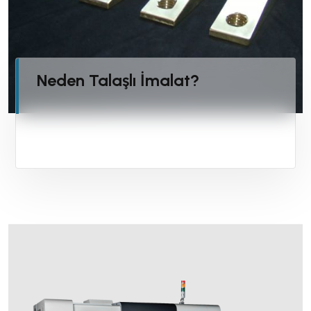
Neden Talaşlı İmalat?