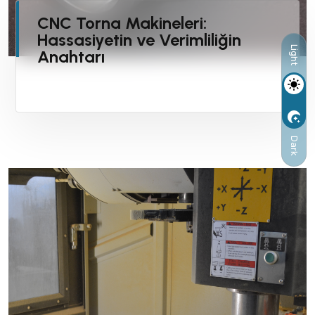
CNC Torna Makineleri:
Hassasiyetin ve Verimliliğin
Light
Anahtarı
Dark